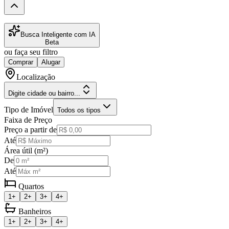
Busca Inteligente com IA
Beta
ou faça seu filtro
Comprar
Alugar
Localização
Digite cidade ou bairro...
Tipo de Imóvel
Todos os tipos
Faixa de Preço
Preço a partir de
Até
Área útil (m²)
De
Até
Quartos
1+
2+
3+
4+
Banheiros
1+
2+
3+
4+