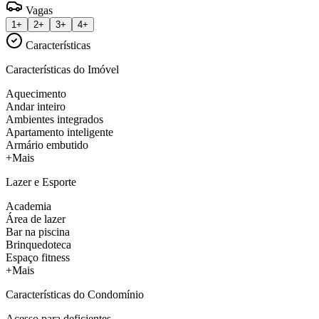
Vagas
1+
2+
3+
4+
Características
Características do Imóvel
Aquecimento
Andar inteiro
Ambientes integrados
Apartamento inteligente
Armário embutido
+Mais
Lazer e Esporte
Academia
Área de lazer
Bar na piscina
Brinquedoteca
Espaço fitness
+Mais
Características do Condomínio
Acesso para deficientes