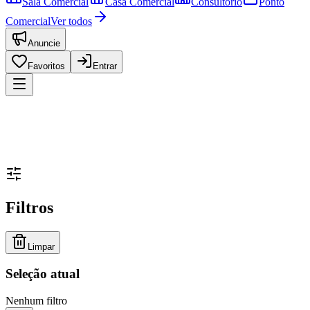
Sala Comercial
Casa Comercial
Consultório
Ponto
Comercial
Ver todos
Anuncie
Favoritos
Entrar
Filtros
Limpar
Seleção atual
Nenhum filtro