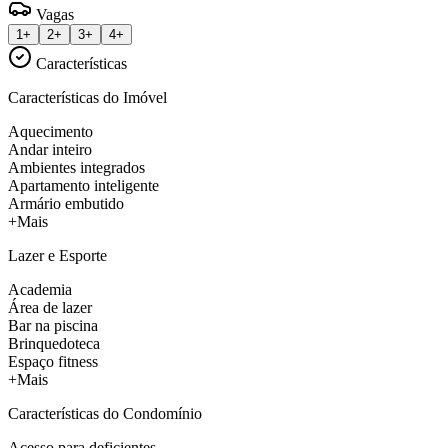
Vagas
1+
2+
3+
4+
Características
Características do Imóvel
Aquecimento
Andar inteiro
Ambientes integrados
Apartamento inteligente
Armário embutido
+Mais
Lazer e Esporte
Academia
Área de lazer
Bar na piscina
Brinquedoteca
Espaço fitness
+Mais
Características do Condomínio
Acesso para deficientes