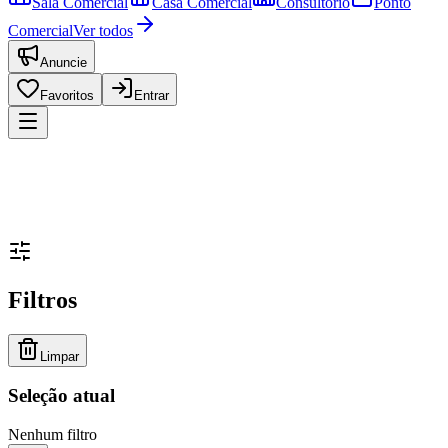
Sala Comercial
Casa Comercial
Consultório
Ponto
Comercial
Ver todos
Anuncie
Favoritos
Entrar
Filtros
Limpar
Seleção atual
Nenhum filtro