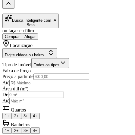
Busca Inteligente com IA
Beta
ou faça seu filtro
Comprar
Alugar
Localização
Digite cidade ou bairro...
Tipo de Imóvel
Todos os tipos
Faixa de Preço
Preço a partir de
Até
Área útil (m²)
De
Até
Quartos
1+
2+
3+
4+
Banheiros
1+
2+
3+
4+