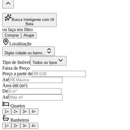
Busca Inteligente com IA
Beta
ou faça seu filtro
Comprar
Alugar
Localização
Digite cidade ou bairro...
Tipo de Imóvel
Todos os tipos
Faixa de Preço
Preço a partir de
Até
Área útil (m²)
De
Até
Quartos
1+
2+
3+
4+
Banheiros
1+
2+
3+
4+