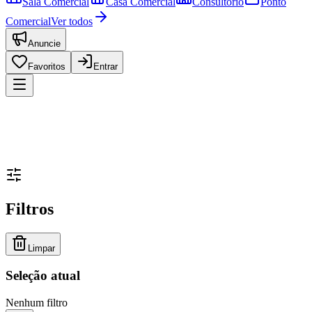
Sala Comercial
Casa Comercial
Consultório
Ponto
Comercial
Ver todos
Anuncie
Favoritos
Entrar
Filtros
Limpar
Seleção atual
Nenhum filtro