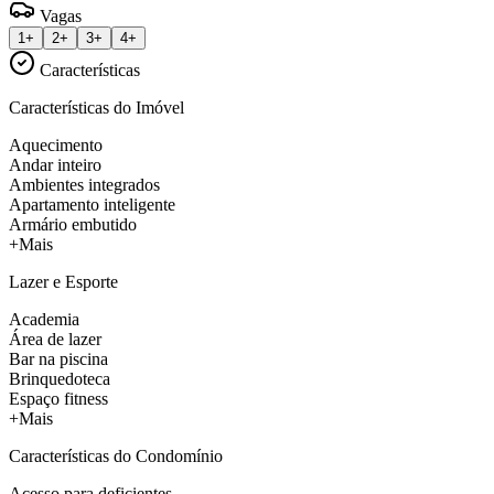
Vagas
1+
2+
3+
4+
Características
Características do Imóvel
Aquecimento
Andar inteiro
Ambientes integrados
Apartamento inteligente
Armário embutido
+Mais
Lazer e Esporte
Academia
Área de lazer
Bar na piscina
Brinquedoteca
Espaço fitness
+Mais
Características do Condomínio
Acesso para deficientes