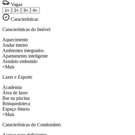
Vagas
1+
2+
3+
4+
Características
Características do Imóvel
Aquecimento
Andar inteiro
Ambientes integrados
Apartamento inteligente
Armário embutido
+Mais
Lazer e Esporte
Academia
Área de lazer
Bar na piscina
Brinquedoteca
Espaço fitness
+Mais
Características do Condomínio
Acesso para deficientes