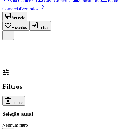
Sala Comercial
Casa Comercial
Consultório
Ponto
Comercial
Ver todos
Anuncie
Favoritos
Entrar
Filtros
Limpar
Seleção atual
Nenhum filtro