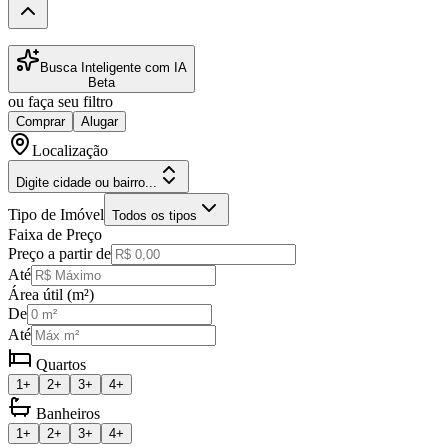
Busca Inteligente com IA
Beta
ou faça seu filtro
Comprar
Alugar
Localização
Digite cidade ou bairro...
Tipo de Imóvel
Todos os tipos
Faixa de Preço
Preço a partir de
Até
Área útil (m²)
De
Até
Quartos
1+
2+
3+
4+
Banheiros
1+
2+
3+
4+