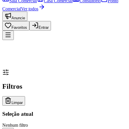
Sala Comercial
Casa Comercial
Consultório
Ponto
Comercial
Ver todos
Anuncie
Favoritos
Entrar
Filtros
Limpar
Seleção atual
Nenhum filtro