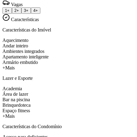
Vagas
1+
2+
3+
4+
Características
Características do Imóvel
Aquecimento
Andar inteiro
Ambientes integrados
Apartamento inteligente
Armário embutido
+Mais
Lazer e Esporte
Academia
Área de lazer
Bar na piscina
Brinquedoteca
Espaço fitness
+Mais
Características do Condomínio
Acesso para deficientes