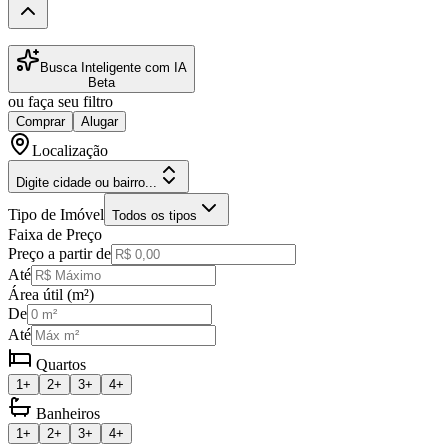
Busca Inteligente com IA
Beta
ou faça seu filtro
Comprar
Alugar
Localização
Digite cidade ou bairro...
Tipo de Imóvel
Todos os tipos
Faixa de Preço
Preço a partir de
Até
Área útil (m²)
De
Até
Quartos
1+
2+
3+
4+
Banheiros
1+
2+
3+
4+