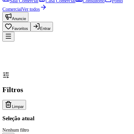
Sala Comercial
Casa Comercial
Consultório
Ponto
Comercial
Ver todos
Anuncie
Favoritos
Entrar
Filtros
Limpar
Seleção atual
Nenhum filtro