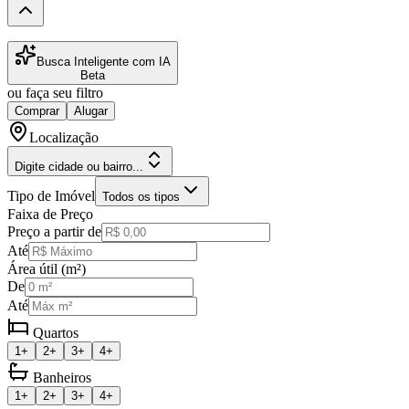
Busca Inteligente com IA
Beta
ou faça seu filtro
Comprar
Alugar
Localização
Digite cidade ou bairro...
Tipo de Imóvel
Todos os tipos
Faixa de Preço
Preço a partir de
Até
Área útil (m²)
De
Até
Quartos
1+
2+
3+
4+
Banheiros
1+
2+
3+
4+