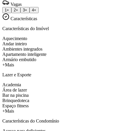
Vagas
1+
2+
3+
4+
Características
Características do Imóvel
Aquecimento
Andar inteiro
Ambientes integrados
Apartamento inteligente
Armário embutido
+Mais
Lazer e Esporte
Academia
Área de lazer
Bar na piscina
Brinquedoteca
Espaço fitness
+Mais
Características do Condomínio
Acesso para deficientes