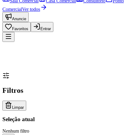
Sala Comercial
Casa Comercial
Consultório
Ponto
Comercial
Ver todos
Anuncie
Favoritos
Entrar
Filtros
Limpar
Seleção atual
Nenhum filtro