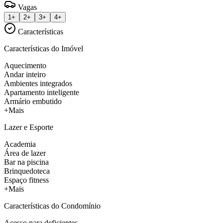
Vagas
1+
2+
3+
4+
Características
Características do Imóvel
Aquecimento
Andar inteiro
Ambientes integrados
Apartamento inteligente
Armário embutido
+Mais
Lazer e Esporte
Academia
Área de lazer
Bar na piscina
Brinquedoteca
Espaço fitness
+Mais
Características do Condomínio
Acesso para deficientes