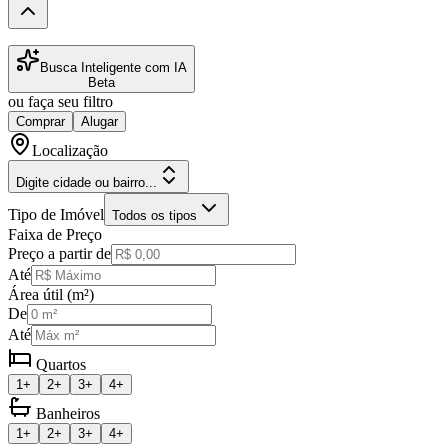
Busca Inteligente com IA
Beta
ou faça seu filtro
Comprar
Alugar
Localização
Digite cidade ou bairro...
Tipo de Imóvel
Todos os tipos
Faixa de Preço
Preço a partir de
Até
Área útil (m²)
De
Até
Quartos
1+
2+
3+
4+
Banheiros
1+
2+
3+
4+