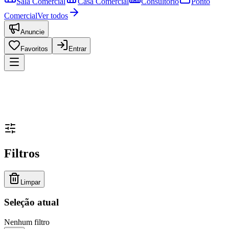
Sala Comercial
Casa Comercial
Consultório
Ponto
Comercial
Ver todos
Anuncie
Favoritos
Entrar
Filtros
Limpar
Seleção atual
Nenhum filtro