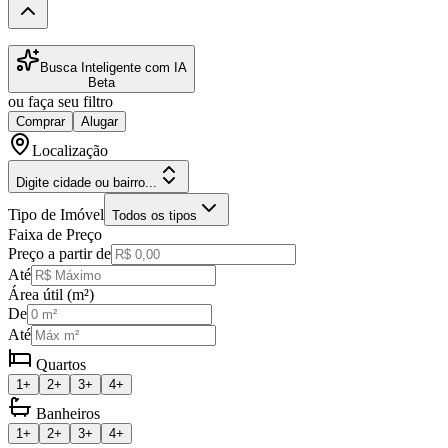
Busca Inteligente com IA
Beta
ou faça seu filtro
Comprar
Alugar
Localização
Digite cidade ou bairro...
Tipo de Imóvel
Todos os tipos
Faixa de Preço
Preço a partir de
Até
Área útil (m²)
De
Até
Quartos
1+
2+
3+
4+
Banheiros
1+
2+
3+
4+