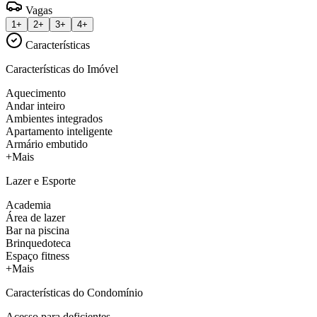
Vagas
1+
2+
3+
4+
Características
Características do Imóvel
Aquecimento
Andar inteiro
Ambientes integrados
Apartamento inteligente
Armário embutido
+Mais
Lazer e Esporte
Academia
Área de lazer
Bar na piscina
Brinquedoteca
Espaço fitness
+Mais
Características do Condomínio
Acesso para deficientes