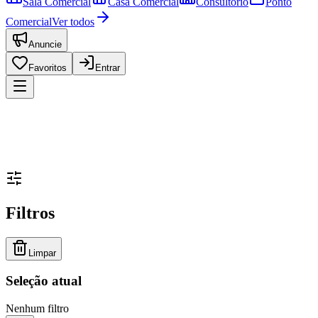
Sala Comercial
Casa Comercial
Consultório
Ponto
Comercial
Ver todos
Anuncie
Favoritos
Entrar
Filtros
Limpar
Seleção atual
Nenhum filtro