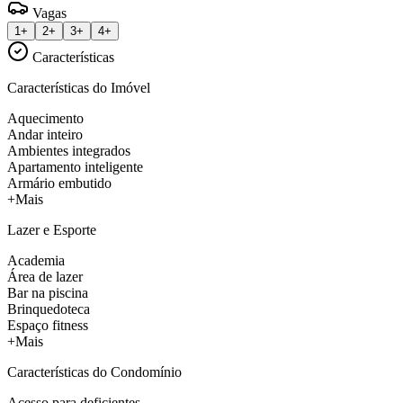
Vagas
1+
2+
3+
4+
Características
Características do Imóvel
Aquecimento
Andar inteiro
Ambientes integrados
Apartamento inteligente
Armário embutido
+Mais
Lazer e Esporte
Academia
Área de lazer
Bar na piscina
Brinquedoteca
Espaço fitness
+Mais
Características do Condomínio
Acesso para deficientes