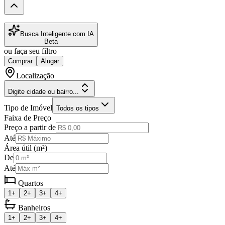
Busca Inteligente com IA
Beta
ou faça seu filtro
Comprar
Alugar
Localização
Digite cidade ou bairro...
Tipo de Imóvel
Todos os tipos
Faixa de Preço
Preço a partir de
Até
Área útil (m²)
De
Até
Quartos
1+
2+
3+
4+
Banheiros
1+
2+
3+
4+