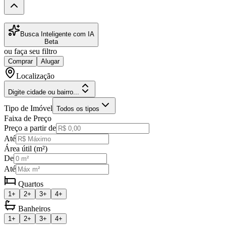
Busca Inteligente com IA
Beta
ou faça seu filtro
Comprar
Alugar
Localização
Digite cidade ou bairro...
Tipo de Imóvel
Todos os tipos
Faixa de Preço
Preço a partir de
Até
Área útil (m²)
De
Até
Quartos
1+
2+
3+
4+
Banheiros
1+
2+
3+
4+