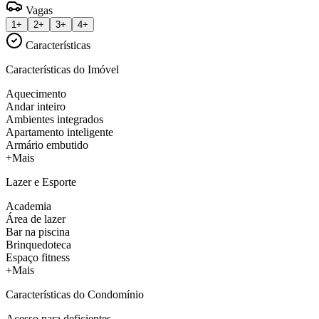
Vagas
1+
2+
3+
4+
Características
Características do Imóvel
Aquecimento
Andar inteiro
Ambientes integrados
Apartamento inteligente
Armário embutido
+Mais
Lazer e Esporte
Academia
Área de lazer
Bar na piscina
Brinquedoteca
Espaço fitness
+Mais
Características do Condomínio
Acesso para deficientes