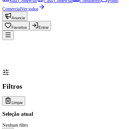
Sala Comercial
Casa Comercial
Consultório
Ponto
Comercial
Ver todos
Anuncie
Favoritos
Entrar
Filtros
Limpar
Seleção atual
Nenhum filtro