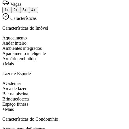
Vagas
1+
2+
3+
4+
Características
Características do Imóvel
Aquecimento
Andar inteiro
Ambientes integrados
Apartamento inteligente
Armário embutido
+Mais
Lazer e Esporte
Academia
Área de lazer
Bar na piscina
Brinquedoteca
Espaço fitness
+Mais
Características do Condomínio
Acesso para deficientes