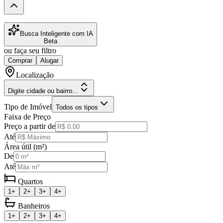
Busca Inteligente com IA
Beta
ou faça seu filtro
Comprar
Alugar
Localização
Digite cidade ou bairro...
Tipo de Imóvel
Todos os tipos
Faixa de Preço
Preço a partir de
Até
Área útil (m²)
De
Até
Quartos
1+
2+
3+
4+
Banheiros
1+
2+
3+
4+