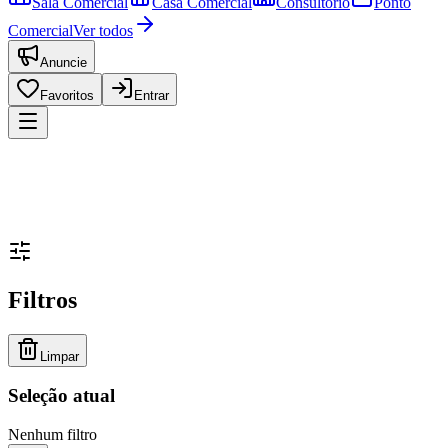
Sala Comercial
Casa Comercial
Consultório
Ponto
Comercial
Ver todos
Anuncie
Favoritos
Entrar
Filtros
Limpar
Seleção atual
Nenhum filtro