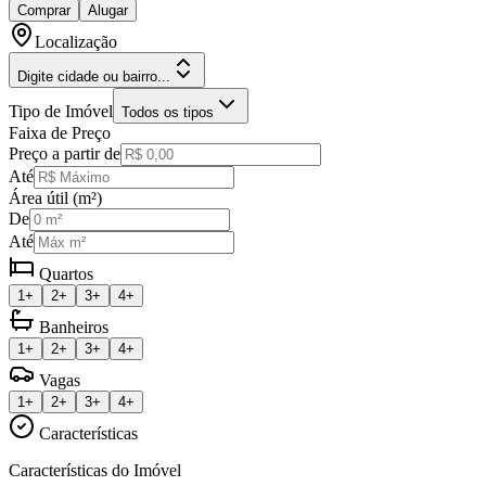
Comprar
Alugar
Localização
Digite cidade ou bairro...
Tipo de Imóvel
Todos os tipos
Faixa de Preço
Preço a partir de
Até
Área útil (m²)
De
Até
Quartos
1+
2+
3+
4+
Banheiros
1+
2+
3+
4+
Vagas
1+
2+
3+
4+
Características
Características do Imóvel