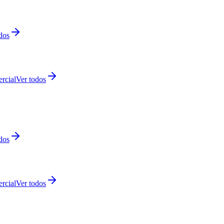
dos
rcial
Ver todos
dos
rcial
Ver todos