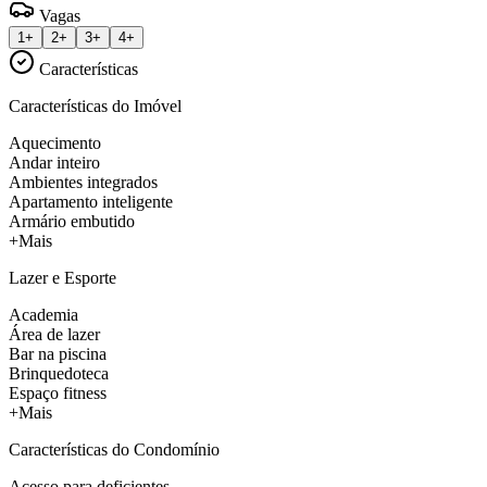
Vagas
1+
2+
3+
4+
Características
Características do Imóvel
Aquecimento
Andar inteiro
Ambientes integrados
Apartamento inteligente
Armário embutido
+Mais
Lazer e Esporte
Academia
Área de lazer
Bar na piscina
Brinquedoteca
Espaço fitness
+Mais
Características do Condomínio
Acesso para deficientes