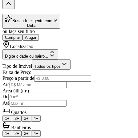
Busca Inteligente com IA
Beta
ou faça seu filtro
Comprar
Alugar
Localização
Digite cidade ou bairro...
Tipo de Imóvel
Todos os tipos
Faixa de Preço
Preço a partir de
Até
Área útil (m²)
De
Até
Quartos
1+
2+
3+
4+
Banheiros
1+
2+
3+
4+