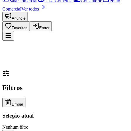
Sala Comercial
Casa Comercial
Consultório
Ponto
Comercial
Ver todos
Anuncie
Favoritos
Entrar
Filtros
Limpar
Seleção atual
Nenhum filtro