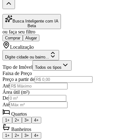
Busca Inteligente com IA
Beta
ou faça seu filtro
Comprar
Alugar
Localização
Digite cidade ou bairro...
Tipo de Imóvel
Todos os tipos
Faixa de Preço
Preço a partir de
Até
Área útil (m²)
De
Até
Quartos
1+
2+
3+
4+
Banheiros
1+
2+
3+
4+