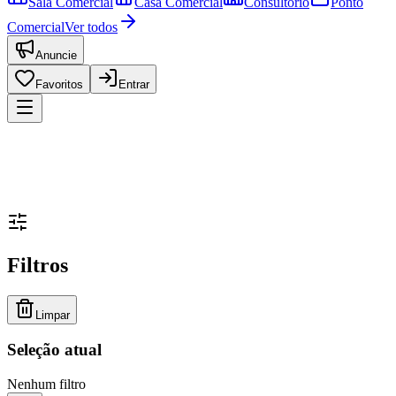
Sala Comercial
Casa Comercial
Consultório
Ponto
Comercial
Ver todos
Anuncie
Favoritos
Entrar
Filtros
Limpar
Seleção atual
Nenhum filtro