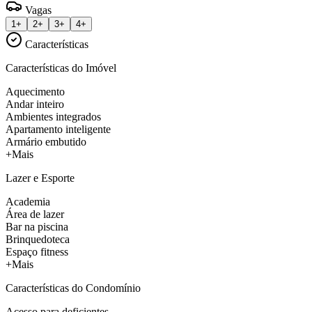
Vagas
1+
2+
3+
4+
Características
Características do Imóvel
Aquecimento
Andar inteiro
Ambientes integrados
Apartamento inteligente
Armário embutido
+Mais
Lazer e Esporte
Academia
Área de lazer
Bar na piscina
Brinquedoteca
Espaço fitness
+Mais
Características do Condomínio
Acesso para deficientes