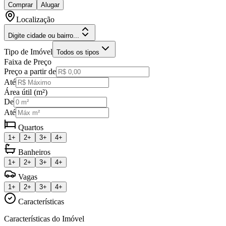
Comprar
Alugar
Localização
Digite cidade ou bairro...
Tipo de Imóvel
Todos os tipos
Faixa de Preço
Preço a partir de
Até
Área útil (m²)
De
Até
Quartos
1+
2+
3+
4+
Banheiros
1+
2+
3+
4+
Vagas
1+
2+
3+
4+
Características
Características do Imóvel