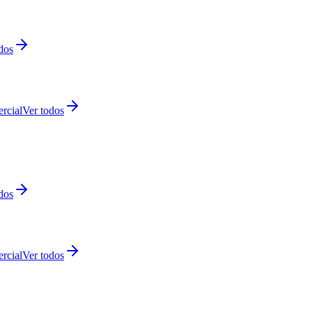
dos
rcial
Ver todos
dos
rcial
Ver todos