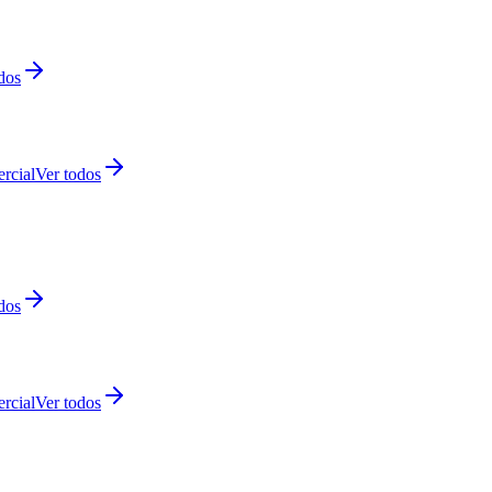
dos
rcial
Ver todos
dos
rcial
Ver todos