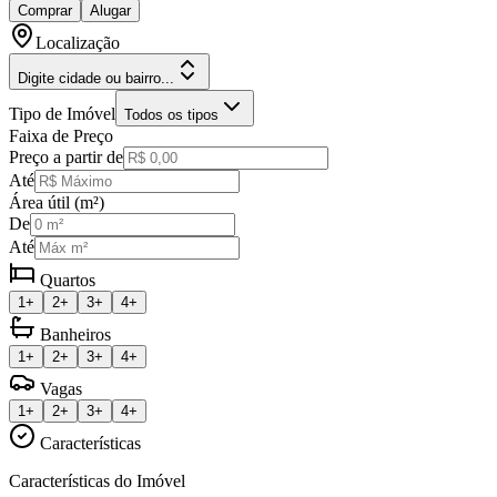
Comprar
Alugar
Localização
Digite cidade ou bairro...
Tipo de Imóvel
Todos os tipos
Faixa de Preço
Preço a partir de
Até
Área útil (m²)
De
Até
Quartos
1+
2+
3+
4+
Banheiros
1+
2+
3+
4+
Vagas
1+
2+
3+
4+
Características
Características do Imóvel