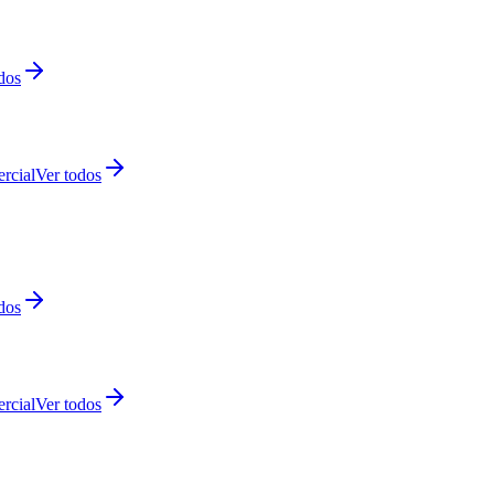
dos
rcial
Ver todos
dos
rcial
Ver todos