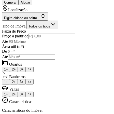
Comprar
Alugar
Localização
Digite cidade ou bairro...
Tipo de Imóvel
Todos os tipos
Faixa de Preço
Preço a partir de
Até
Área útil (m²)
De
Até
Quartos
1+
2+
3+
4+
Banheiros
1+
2+
3+
4+
Vagas
1+
2+
3+
4+
Características
Características do Imóvel