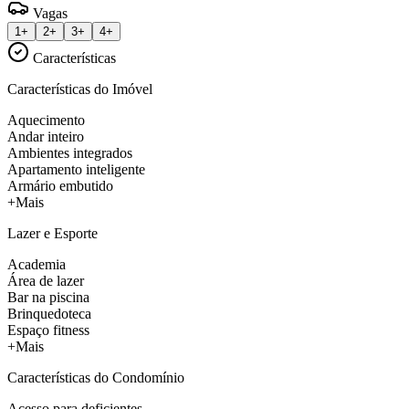
Vagas
1+
2+
3+
4+
Características
Características do Imóvel
Aquecimento
Andar inteiro
Ambientes integrados
Apartamento inteligente
Armário embutido
+Mais
Lazer e Esporte
Academia
Área de lazer
Bar na piscina
Brinquedoteca
Espaço fitness
+Mais
Características do Condomínio
Acesso para deficientes