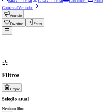
Sala Comercial
Casa Comercial
Consultório
Ponto
Comercial
Ver todos
Anuncie
Favoritos
Entrar
Filtros
Limpar
Seleção atual
Nenhum filtro