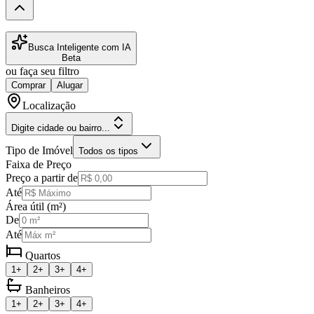
Busca Inteligente com IA
Beta
ou faça seu filtro
Comprar
Alugar
Localização
Digite cidade ou bairro...
Tipo de Imóvel
Todos os tipos
Faixa de Preço
Preço a partir de
Até
Área útil (m²)
De
Até
Quartos
1+
2+
3+
4+
Banheiros
1+
2+
3+
4+