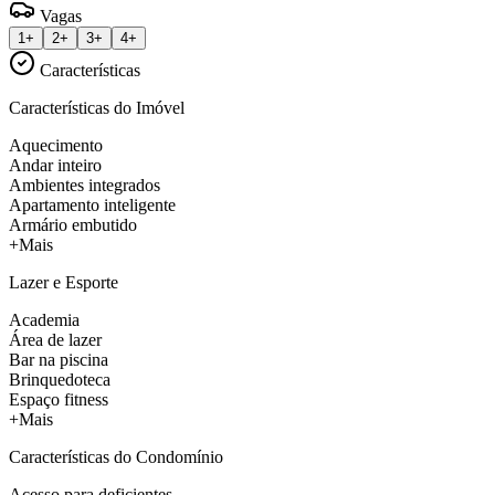
Vagas
1+
2+
3+
4+
Características
Características do Imóvel
Aquecimento
Andar inteiro
Ambientes integrados
Apartamento inteligente
Armário embutido
+Mais
Lazer e Esporte
Academia
Área de lazer
Bar na piscina
Brinquedoteca
Espaço fitness
+Mais
Características do Condomínio
Acesso para deficientes