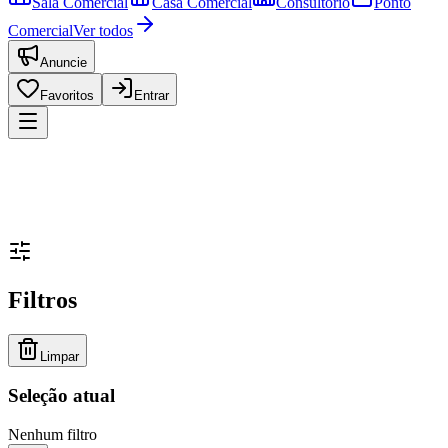
Sala Comercial
Casa Comercial
Consultório
Ponto
Comercial
Ver todos
Anuncie
Favoritos
Entrar
Filtros
Limpar
Seleção atual
Nenhum filtro