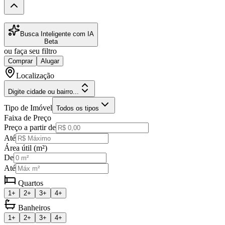
Busca Inteligente com IA
Beta
ou faça seu filtro
Comprar
Alugar
Localização
Digite cidade ou bairro...
Tipo de Imóvel
Todos os tipos
Faixa de Preço
Preço a partir de
Até
Área útil (m²)
De
Até
Quartos
1+
2+
3+
4+
Banheiros
1+
2+
3+
4+