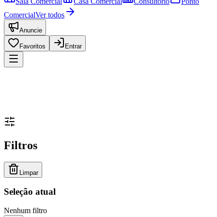
Sala Comercial
Casa Comercial
Consultório
Ponto
Comercial
Ver todos
Anuncie
Favoritos
Entrar
Filtros
Limpar
Seleção atual
Nenhum filtro