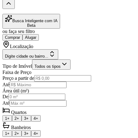
Busca Inteligente com IA
Beta
ou faça seu filtro
Comprar
Alugar
Localização
Digite cidade ou bairro...
Tipo de Imóvel
Todos os tipos
Faixa de Preço
Preço a partir de
Até
Área útil (m²)
De
Até
Quartos
1+
2+
3+
4+
Banheiros
1+
2+
3+
4+