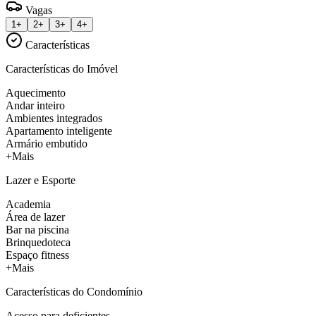
Vagas
1+
2+
3+
4+
Características
Características do Imóvel
Aquecimento
Andar inteiro
Ambientes integrados
Apartamento inteligente
Armário embutido
+Mais
Lazer e Esporte
Academia
Área de lazer
Bar na piscina
Brinquedoteca
Espaço fitness
+Mais
Características do Condomínio
Acesso para deficientes