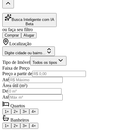
Busca Inteligente com IA
Beta
ou faça seu filtro
Comprar
Alugar
Localização
Digite cidade ou bairro...
Tipo de Imóvel
Todos os tipos
Faixa de Preço
Preço a partir de
Até
Área útil (m²)
De
Até
Quartos
1+
2+
3+
4+
Banheiros
1+
2+
3+
4+