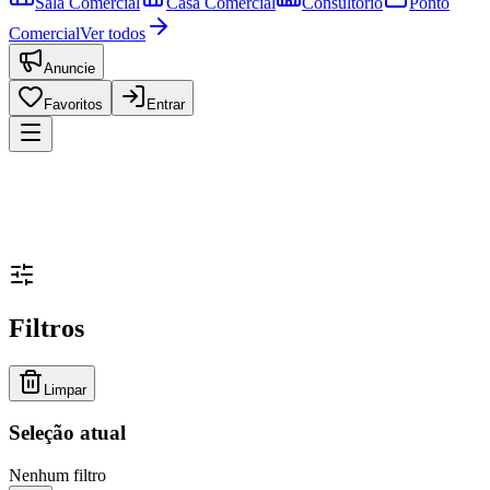
Sala Comercial
Casa Comercial
Consultório
Ponto
Comercial
Ver todos
Anuncie
Favoritos
Entrar
Filtros
Limpar
Seleção atual
Nenhum filtro