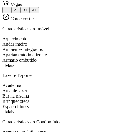
Vagas
1+
2+
3+
4+
Características
Características do Imóvel
Aquecimento
Andar inteiro
Ambientes integrados
Apartamento inteligente
Armário embutido
+Mais
Lazer e Esporte
Academia
Área de lazer
Bar na piscina
Brinquedoteca
Espaço fitness
+Mais
Características do Condomínio
Acesso para deficientes