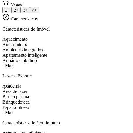
Vagas
1+
2+
3+
4+
Características
Características do Imóvel
Aquecimento
Andar inteiro
Ambientes integrados
Apartamento inteligente
Armário embutido
+Mais
Lazer e Esporte
Academia
Área de lazer
Bar na piscina
Brinquedoteca
Espaço fitness
+Mais
Características do Condomínio
Acesso para deficientes