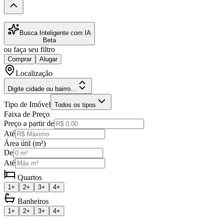
Busca Inteligente com IA
Beta
ou faça seu filtro
Comprar
Alugar
Localização
Digite cidade ou bairro...
Tipo de Imóvel
Todos os tipos
Faixa de Preço
Preço a partir de
Até
Área útil (m²)
De
Até
Quartos
1+
2+
3+
4+
Banheiros
1+
2+
3+
4+