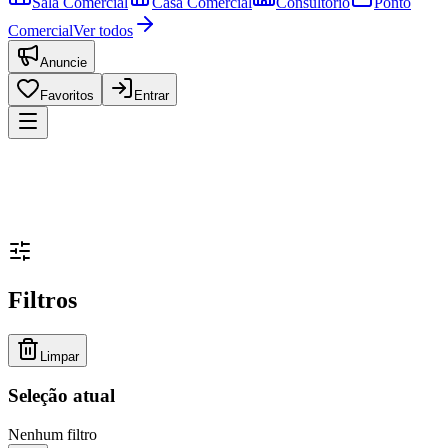
Sala Comercial
Casa Comercial
Consultório
Ponto
Comercial
Ver todos
Anuncie
Favoritos
Entrar
Filtros
Limpar
Seleção atual
Nenhum filtro