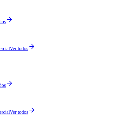
dos
rcial
Ver todos
dos
rcial
Ver todos