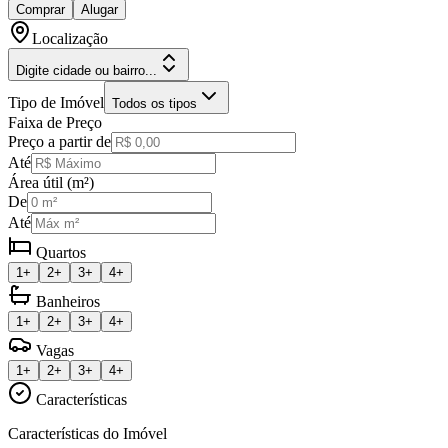
Comprar
Alugar
Localização
Digite cidade ou bairro...
Tipo de Imóvel
Todos os tipos
Faixa de Preço
Preço a partir de
Até
Área útil (m²)
De
Até
Quartos
1+
2+
3+
4+
Banheiros
1+
2+
3+
4+
Vagas
1+
2+
3+
4+
Características
Características do Imóvel