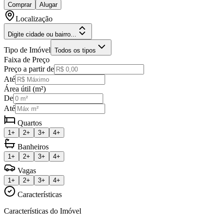
Comprar
Alugar
Localização
Digite cidade ou bairro...
Tipo de Imóvel
Todos os tipos
Faixa de Preço
Preço a partir de
Até
Área útil (m²)
De
Até
Quartos
1+
2+
3+
4+
Banheiros
1+
2+
3+
4+
Vagas
1+
2+
3+
4+
Características
Características do Imóvel