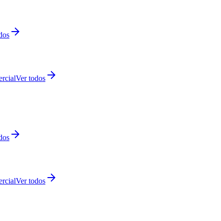
dos
rcial
Ver todos
dos
rcial
Ver todos