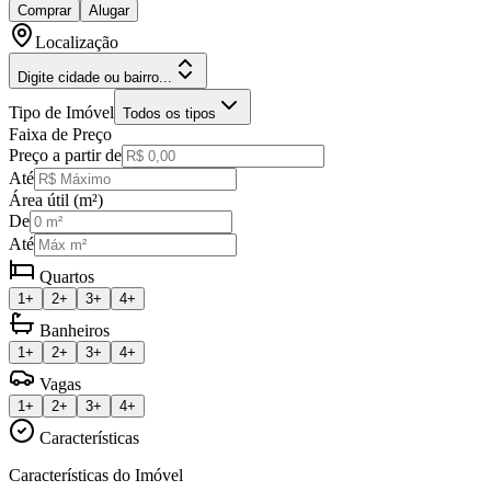
Comprar
Alugar
Localização
Digite cidade ou bairro...
Tipo de Imóvel
Todos os tipos
Faixa de Preço
Preço a partir de
Até
Área útil (m²)
De
Até
Quartos
1+
2+
3+
4+
Banheiros
1+
2+
3+
4+
Vagas
1+
2+
3+
4+
Características
Características do Imóvel