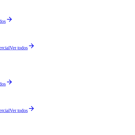
dos
rcial
Ver todos
dos
rcial
Ver todos