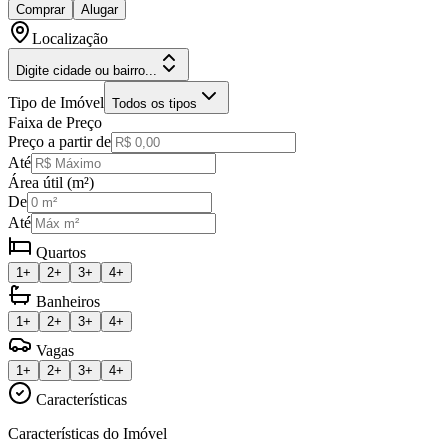
Comprar
Alugar
Localização
Digite cidade ou bairro...
Tipo de Imóvel
Todos os tipos
Faixa de Preço
Preço a partir de
Até
Área útil (m²)
De
Até
Quartos
1+
2+
3+
4+
Banheiros
1+
2+
3+
4+
Vagas
1+
2+
3+
4+
Características
Características do Imóvel