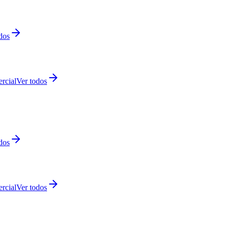
dos
rcial
Ver todos
dos
rcial
Ver todos