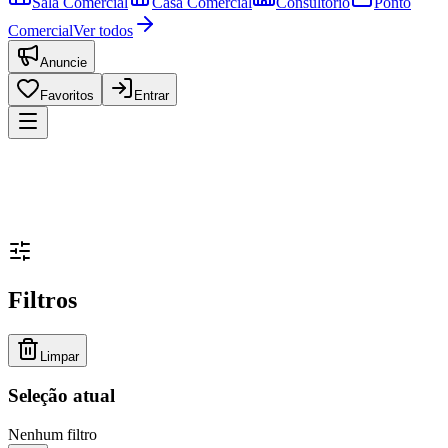
Sala Comercial
Casa Comercial
Consultório
Ponto
Comercial
Ver todos
Anuncie
Favoritos
Entrar
Filtros
Limpar
Seleção atual
Nenhum filtro