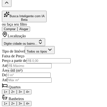
Busca Inteligente com IA
Beta
ou faça seu filtro
Comprar
Alugar
Localização
Digite cidade ou bairro...
Tipo de Imóvel
Todos os tipos
Faixa de Preço
Preço a partir de
Até
Área útil (m²)
De
Até
Quartos
1+
2+
3+
4+
Banheiros
1+
2+
3+
4+