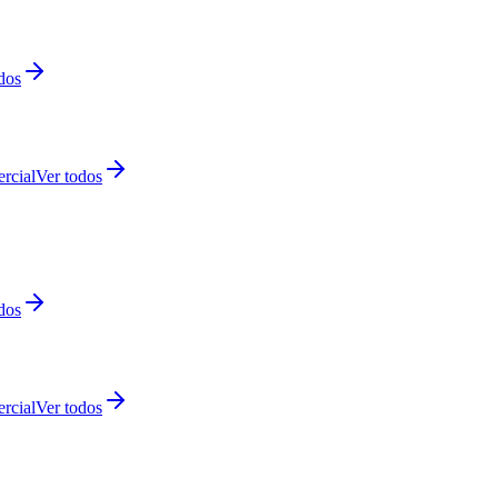
dos
rcial
Ver todos
dos
rcial
Ver todos