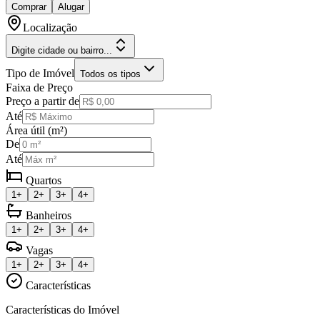
Comprar
Alugar
Localização
Digite cidade ou bairro...
Tipo de Imóvel
Todos os tipos
Faixa de Preço
Preço a partir de
Até
Área útil (m²)
De
Até
Quartos
1+
2+
3+
4+
Banheiros
1+
2+
3+
4+
Vagas
1+
2+
3+
4+
Características
Características do Imóvel