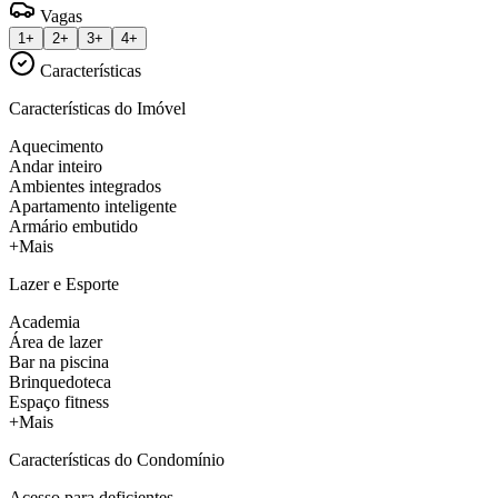
Vagas
1+
2+
3+
4+
Características
Características do Imóvel
Aquecimento
Andar inteiro
Ambientes integrados
Apartamento inteligente
Armário embutido
+Mais
Lazer e Esporte
Academia
Área de lazer
Bar na piscina
Brinquedoteca
Espaço fitness
+Mais
Características do Condomínio
Acesso para deficientes