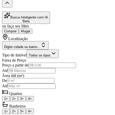
Busca Inteligente com IA
Beta
ou faça seu filtro
Comprar
Alugar
Localização
Digite cidade ou bairro...
Tipo de Imóvel
Todos os tipos
Faixa de Preço
Preço a partir de
Até
Área útil (m²)
De
Até
Quartos
1+
2+
3+
4+
Banheiros
1+
2+
3+
4+