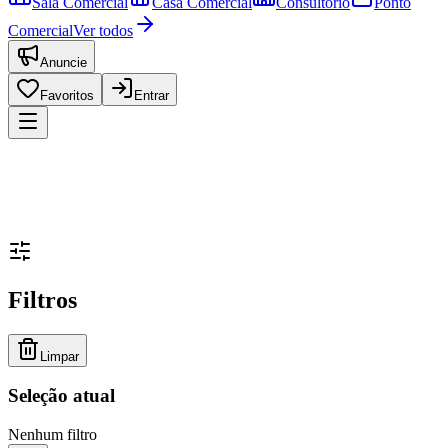
Sala Comercial
Casa Comercial
Consultório
Ponto
Comercial
Ver todos
Anuncie
Favoritos
Entrar
Filtros
Limpar
Seleção atual
Nenhum filtro