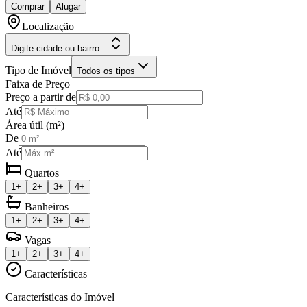
Comprar
Alugar
Localização
Digite cidade ou bairro...
Tipo de Imóvel
Todos os tipos
Faixa de Preço
Preço a partir de
Até
Área útil (m²)
De
Até
Quartos
1+
2+
3+
4+
Banheiros
1+
2+
3+
4+
Vagas
1+
2+
3+
4+
Características
Características do Imóvel