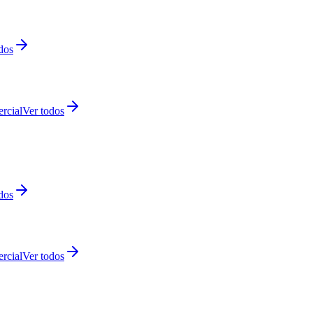
dos
rcial
Ver todos
dos
rcial
Ver todos