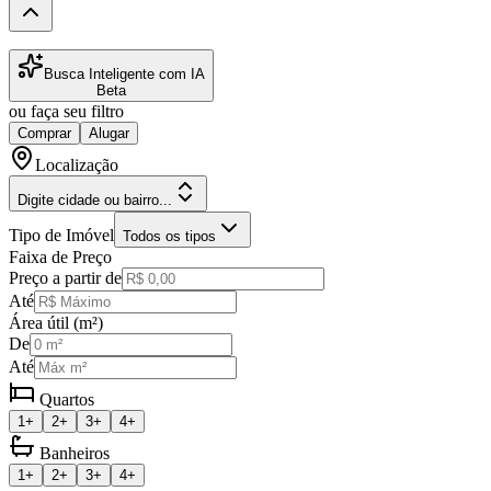
Busca Inteligente com IA
Beta
ou faça seu filtro
Comprar
Alugar
Localização
Digite cidade ou bairro...
Tipo de Imóvel
Todos os tipos
Faixa de Preço
Preço a partir de
Até
Área útil (m²)
De
Até
Quartos
1+
2+
3+
4+
Banheiros
1+
2+
3+
4+