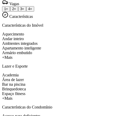
Vagas
1+
2+
3+
4+
Características
Características do Imóvel
Aquecimento
Andar inteiro
Ambientes integrados
Apartamento inteligente
Armário embutido
+Mais
Lazer e Esporte
Academia
Área de lazer
Bar na piscina
Brinquedoteca
Espaço fitness
+Mais
Características do Condomínio
Acesso para deficientes