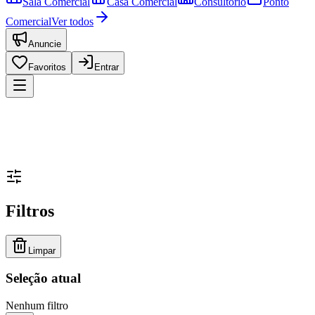
Sala Comercial
Casa Comercial
Consultório
Ponto
Comercial
Ver todos
Anuncie
Favoritos
Entrar
Filtros
Limpar
Seleção atual
Nenhum filtro