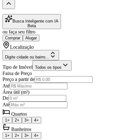
Busca Inteligente com IA
Beta
ou faça seu filtro
Comprar
Alugar
Localização
Digite cidade ou bairro...
Tipo de Imóvel
Todos os tipos
Faixa de Preço
Preço a partir de
Até
Área útil (m²)
De
Até
Quartos
1+
2+
3+
4+
Banheiros
1+
2+
3+
4+