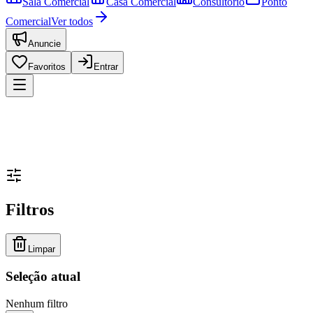
Sala Comercial
Casa Comercial
Consultório
Ponto
Comercial
Ver todos
Anuncie
Favoritos
Entrar
Filtros
Limpar
Seleção atual
Nenhum filtro