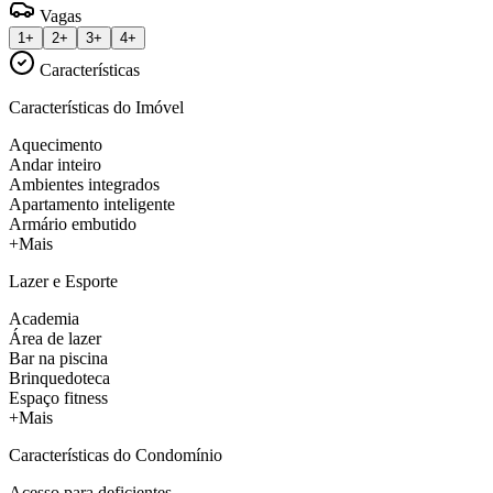
Vagas
1+
2+
3+
4+
Características
Características do Imóvel
Aquecimento
Andar inteiro
Ambientes integrados
Apartamento inteligente
Armário embutido
+Mais
Lazer e Esporte
Academia
Área de lazer
Bar na piscina
Brinquedoteca
Espaço fitness
+Mais
Características do Condomínio
Acesso para deficientes