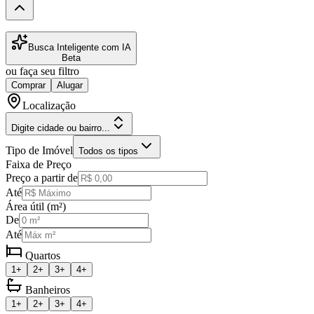
Busca Inteligente com IA
Beta
ou faça seu filtro
Comprar
Alugar
Localização
Digite cidade ou bairro...
Tipo de Imóvel
Todos os tipos
Faixa de Preço
Preço a partir de
Até
Área útil (m²)
De
Até
Quartos
1+
2+
3+
4+
Banheiros
1+
2+
3+
4+