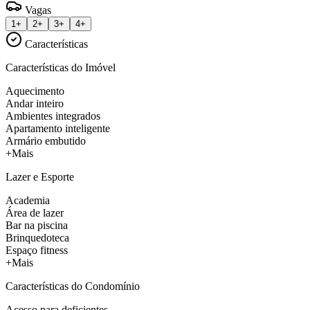
Vagas
1+
2+
3+
4+
Características
Características do Imóvel
Aquecimento
Andar inteiro
Ambientes integrados
Apartamento inteligente
Armário embutido
+Mais
Lazer e Esporte
Academia
Área de lazer
Bar na piscina
Brinquedoteca
Espaço fitness
+Mais
Características do Condomínio
Acesso para deficientes