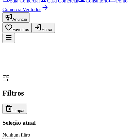
Sala Comercial
Casa Comercial
Consultório
Ponto
Comercial
Ver todos
Anuncie
Favoritos
Entrar
Filtros
Limpar
Seleção atual
Nenhum filtro