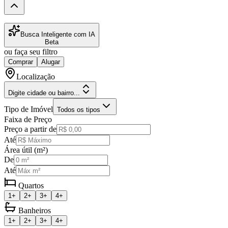
Busca Inteligente com IA
Beta
ou faça seu filtro
Comprar
Alugar
Localização
Digite cidade ou bairro...
Tipo de Imóvel
Todos os tipos
Faixa de Preço
Preço a partir de
Até
Área útil (m²)
De
Até
Quartos
1+
2+
3+
4+
Banheiros
1+
2+
3+
4+