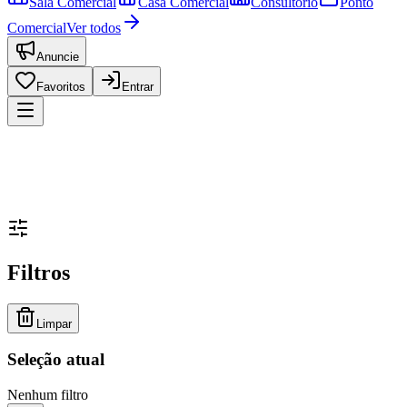
Sala Comercial
Casa Comercial
Consultório
Ponto
Comercial
Ver todos
Anuncie
Favoritos
Entrar
Filtros
Limpar
Seleção atual
Nenhum filtro