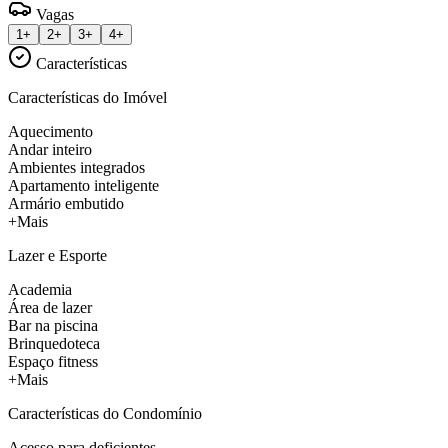
Vagas
1+
2+
3+
4+
Características
Características do Imóvel
Aquecimento
Andar inteiro
Ambientes integrados
Apartamento inteligente
Armário embutido
+Mais
Lazer e Esporte
Academia
Área de lazer
Bar na piscina
Brinquedoteca
Espaço fitness
+Mais
Características do Condomínio
Acesso para deficientes