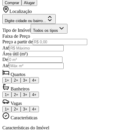
Comprar
Alugar
Localização
Digite cidade ou bairro...
Tipo de Imóvel
Todos os tipos
Faixa de Preço
Preço a partir de
Até
Área útil (m²)
De
Até
Quartos
1+
2+
3+
4+
Banheiros
1+
2+
3+
4+
Vagas
1+
2+
3+
4+
Características
Características do Imóvel