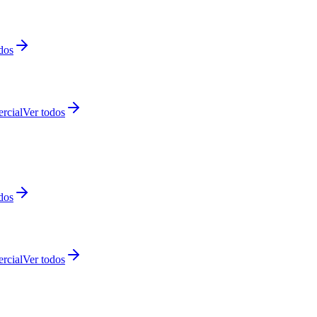
dos
rcial
Ver todos
dos
rcial
Ver todos