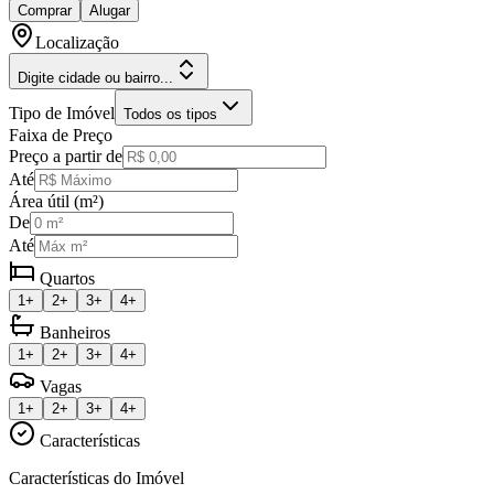
Comprar
Alugar
Localização
Digite cidade ou bairro...
Tipo de Imóvel
Todos os tipos
Faixa de Preço
Preço a partir de
Até
Área útil (m²)
De
Até
Quartos
1+
2+
3+
4+
Banheiros
1+
2+
3+
4+
Vagas
1+
2+
3+
4+
Características
Características do Imóvel