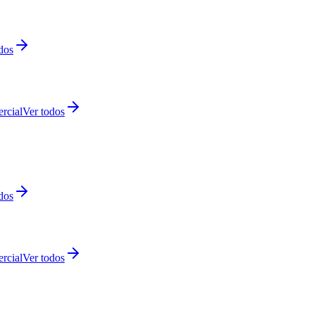
dos
rcial
Ver todos
dos
rcial
Ver todos