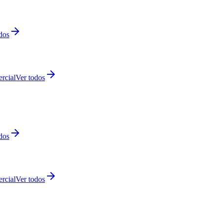
dos
rcial
Ver todos
dos
rcial
Ver todos