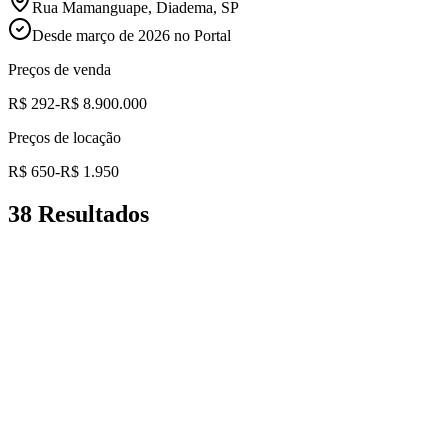
Rua Mamanguape, Diadema, SP
Desde
março de 2026
no Portal
Preços de venda
R$ 292
-
R$ 8.900.000
Preços de locação
R$ 650
-
R$ 1.950
38
Resultados
+
31
Aluguel
Sala comercial jd são judas
Taboão, Diadema, SP