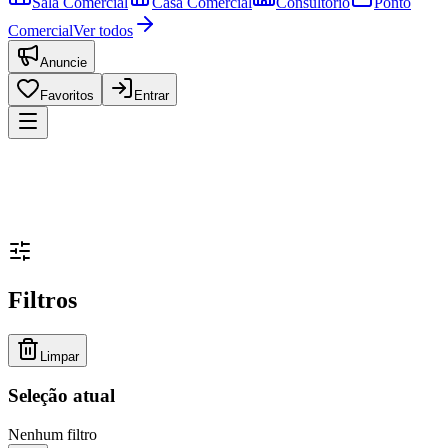
Sala Comercial
Casa Comercial
Consultório
Ponto
Comercial
Ver todos
Anuncie
Favoritos
Entrar
Filtros
Limpar
Seleção atual
Nenhum filtro