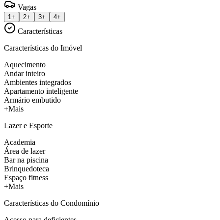
Vagas
1+
2+
3+
4+
Características
Características do Imóvel
Aquecimento
Andar inteiro
Ambientes integrados
Apartamento inteligente
Armário embutido
+Mais
Lazer e Esporte
Academia
Área de lazer
Bar na piscina
Brinquedoteca
Espaço fitness
+Mais
Características do Condomínio
Acesso para deficientes