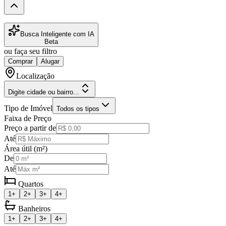
Busca Inteligente com IA
Beta
ou faça seu filtro
Comprar
Alugar
Localização
Digite cidade ou bairro...
Tipo de Imóvel
Todos os tipos
Faixa de Preço
Preço a partir de
Até
Área útil (m²)
De
Até
Quartos
1+
2+
3+
4+
Banheiros
1+
2+
3+
4+