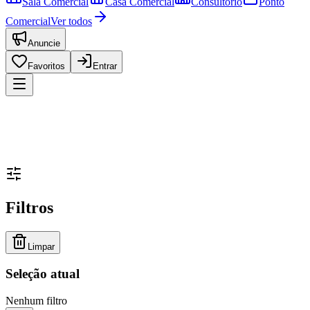
Sala Comercial
Casa Comercial
Consultório
Ponto
Comercial
Ver todos
Anuncie
Favoritos
Entrar
Filtros
Limpar
Seleção atual
Nenhum filtro