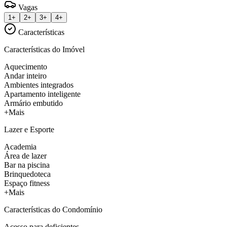
Vagas
1+
2+
3+
4+
Características
Características do Imóvel
Aquecimento
Andar inteiro
Ambientes integrados
Apartamento inteligente
Armário embutido
+Mais
Lazer e Esporte
Academia
Área de lazer
Bar na piscina
Brinquedoteca
Espaço fitness
+Mais
Características do Condomínio
Acesso para deficientes