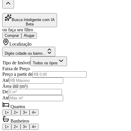
Busca Inteligente com IA
Beta
ou faça seu filtro
Comprar
Alugar
Localização
Digite cidade ou bairro...
Tipo de Imóvel
Todos os tipos
Faixa de Preço
Preço a partir de
Até
Área útil (m²)
De
Até
Quartos
1+
2+
3+
4+
Banheiros
1+
2+
3+
4+