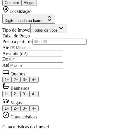
Comprar
Alugar
Localização
Digite cidade ou bairro...
Tipo de Imóvel
Todos os tipos
Faixa de Preço
Preço a partir de
Até
Área útil (m²)
De
Até
Quartos
1+
2+
3+
4+
Banheiros
1+
2+
3+
4+
Vagas
1+
2+
3+
4+
Características
Características do Imóvel