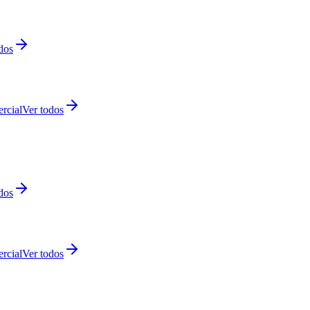
dos
rcial
Ver todos
dos
rcial
Ver todos