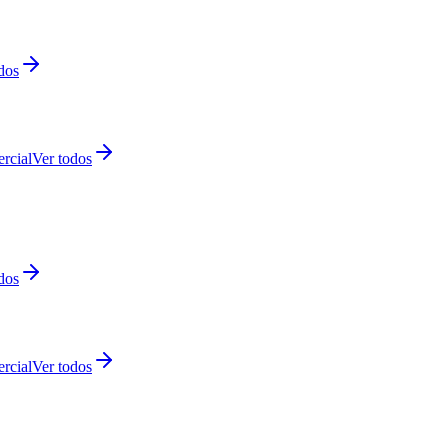
dos
rcial
Ver todos
dos
rcial
Ver todos