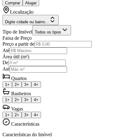
Comprar
Alugar
Localização
Digite cidade ou bairro...
Tipo de Imóvel
Todos os tipos
Faixa de Preço
Preço a partir de
Até
Área útil (m²)
De
Até
Quartos
1+
2+
3+
4+
Banheiros
1+
2+
3+
4+
Vagas
1+
2+
3+
4+
Características
Características do Imóvel