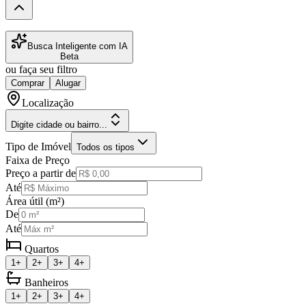
Busca Inteligente com IA
Beta
ou faça seu filtro
Comprar
Alugar
Localização
Digite cidade ou bairro...
Tipo de Imóvel
Todos os tipos
Faixa de Preço
Preço a partir de
Até
Área útil (m²)
De
Até
Quartos
1+
2+
3+
4+
Banheiros
1+
2+
3+
4+