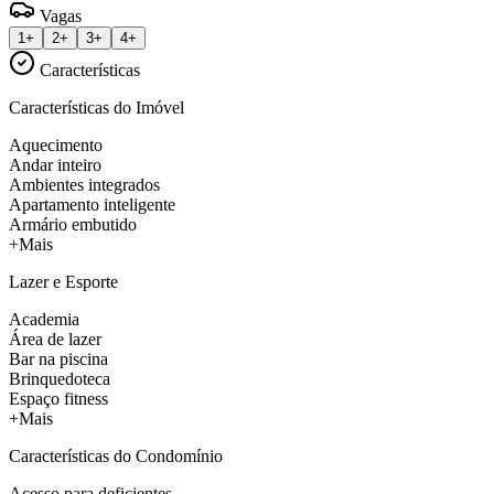
Vagas
1+
2+
3+
4+
Características
Características do Imóvel
Aquecimento
Andar inteiro
Ambientes integrados
Apartamento inteligente
Armário embutido
+Mais
Lazer e Esporte
Academia
Área de lazer
Bar na piscina
Brinquedoteca
Espaço fitness
+Mais
Características do Condomínio
Acesso para deficientes