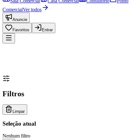
Sala Comercial
Casa Comercial
Consultório
Ponto
Comercial
Ver todos
Anuncie
Favoritos
Entrar
Filtros
Limpar
Seleção atual
Nenhum filtro