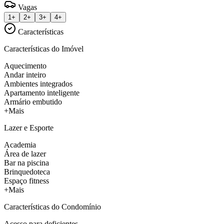
Vagas
1+
2+
3+
4+
Características
Características do Imóvel
Aquecimento
Andar inteiro
Ambientes integrados
Apartamento inteligente
Armário embutido
+Mais
Lazer e Esporte
Academia
Área de lazer
Bar na piscina
Brinquedoteca
Espaço fitness
+Mais
Características do Condomínio
Acesso para deficientes