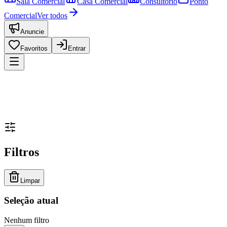
Sala Comercial
Casa Comercial
Consultório
Ponto
Comercial
Ver todos
Anuncie
Favoritos
Entrar
Filtros
Limpar
Seleção atual
Nenhum filtro