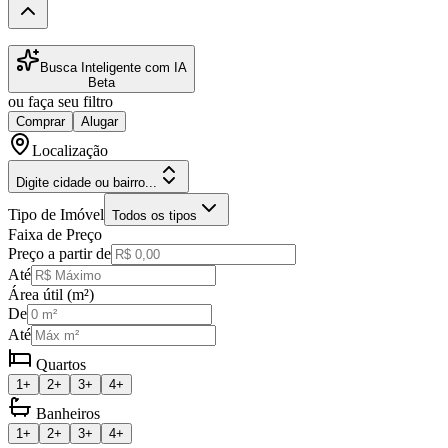
Busca Inteligente com IA
Beta
ou faça seu filtro
Comprar
Alugar
Localização
Digite cidade ou bairro...
Tipo de Imóvel
Todos os tipos
Faixa de Preço
Preço a partir de
Até
Área útil (m²)
De
Até
Quartos
1+
2+
3+
4+
Banheiros
1+
2+
3+
4+