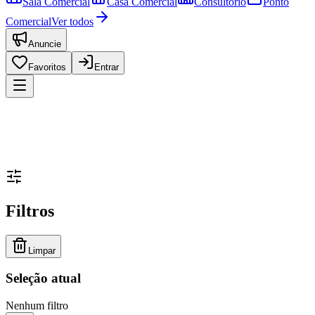
Sala Comercial
Casa Comercial
Consultório
Ponto
Comercial
Ver todos
Anuncie
Favoritos
Entrar
Filtros
Limpar
Seleção atual
Nenhum filtro