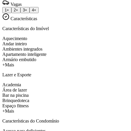
Vagas
1+
2+
3+
4+
Características
Características do Imóvel
Aquecimento
Andar inteiro
Ambientes integrados
Apartamento inteligente
Armário embutido
+Mais
Lazer e Esporte
Academia
Área de lazer
Bar na piscina
Brinquedoteca
Espaço fitness
+Mais
Características do Condomínio
Acesso para deficientes