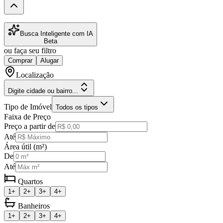
Busca Inteligente com IA
Beta
ou faça seu filtro
Comprar
Alugar
Localização
Digite cidade ou bairro...
Tipo de Imóvel
Todos os tipos
Faixa de Preço
Preço a partir de
Até
Área útil (m²)
De
Até
Quartos
1+
2+
3+
4+
Banheiros
1+
2+
3+
4+