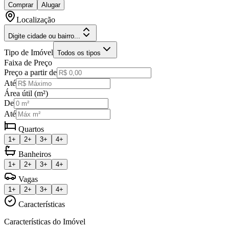
Comprar
Alugar
Localização
Digite cidade ou bairro...
Tipo de Imóvel
Todos os tipos
Faixa de Preço
Preço a partir de
Até
Área útil (m²)
De
Até
Quartos
1+
2+
3+
4+
Banheiros
1+
2+
3+
4+
Vagas
1+
2+
3+
4+
Características
Características do Imóvel