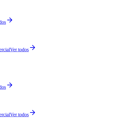
dos
rcial
Ver todos
dos
rcial
Ver todos