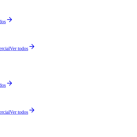
dos
rcial
Ver todos
dos
rcial
Ver todos