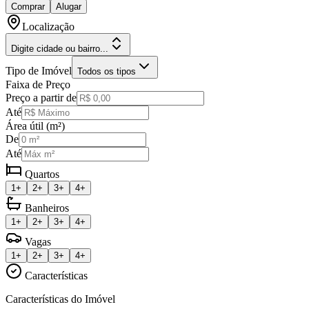
Comprar
Alugar
Localização
Digite cidade ou bairro...
Tipo de Imóvel
Todos os tipos
Faixa de Preço
Preço a partir de
Até
Área útil (m²)
De
Até
Quartos
1+
2+
3+
4+
Banheiros
1+
2+
3+
4+
Vagas
1+
2+
3+
4+
Características
Características do Imóvel