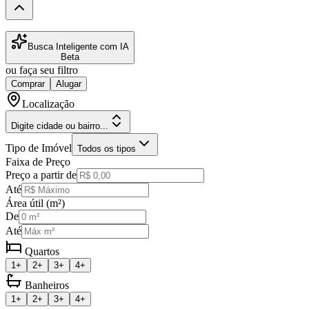
Busca Inteligente com IA
Beta
ou faça seu filtro
Comprar
Alugar
Localização
Digite cidade ou bairro...
Tipo de Imóvel
Todos os tipos
Faixa de Preço
Preço a partir de
Até
Área útil (m²)
De
Até
Quartos
1+
2+
3+
4+
Banheiros
1+
2+
3+
4+