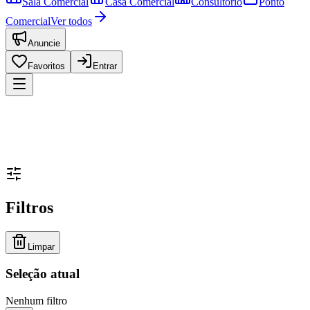
Sala Comercial
Casa Comercial
Consultório
Ponto
Comercial
Ver todos
Anuncie
Favoritos
Entrar
Filtros
Limpar
Seleção atual
Nenhum filtro