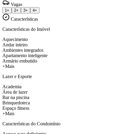
Vagas
1+
2+
3+
4+
Características
Características do Imóvel
Aquecimento
Andar inteiro
Ambientes integrados
Apartamento inteligente
Armário embutido
+Mais
Lazer e Esporte
Academia
Área de lazer
Bar na piscina
Brinquedoteca
Espaço fitness
+Mais
Características do Condomínio
Acesso para deficientes