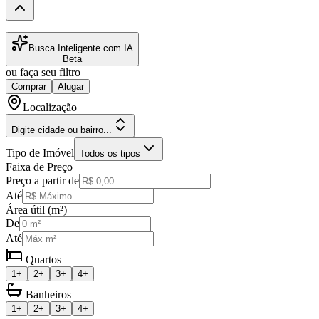
Busca Inteligente com IA
Beta
ou faça seu filtro
Comprar
Alugar
Localização
Digite cidade ou bairro...
Tipo de Imóvel
Todos os tipos
Faixa de Preço
Preço a partir de
Até
Área útil (m²)
De
Até
Quartos
1+
2+
3+
4+
Banheiros
1+
2+
3+
4+