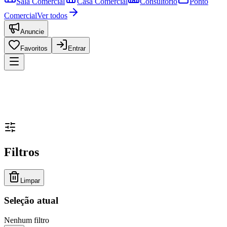
Sala Comercial
Casa Comercial
Consultório
Ponto
Comercial
Ver todos
Anuncie
Favoritos
Entrar
Filtros
Limpar
Seleção atual
Nenhum filtro