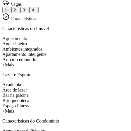
Vagas
1+
2+
3+
4+
Características
Características do Imóvel
Aquecimento
Andar inteiro
Ambientes integrados
Apartamento inteligente
Armário embutido
+Mais
Lazer e Esporte
Academia
Área de lazer
Bar na piscina
Brinquedoteca
Espaço fitness
+Mais
Características do Condomínio
Acesso para deficientes