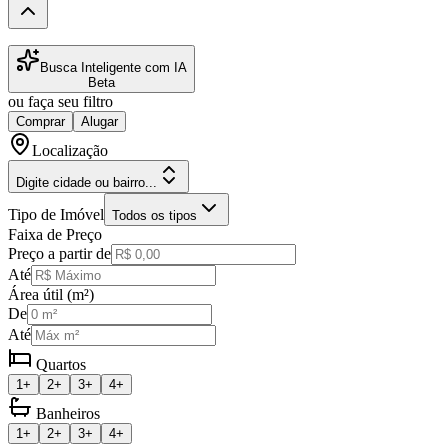
Busca Inteligente com IA
Beta
ou faça seu filtro
Comprar
Alugar
Localização
Digite cidade ou bairro...
Tipo de Imóvel
Todos os tipos
Faixa de Preço
Preço a partir de
Até
Área útil (m²)
De
Até
Quartos
1+
2+
3+
4+
Banheiros
1+
2+
3+
4+