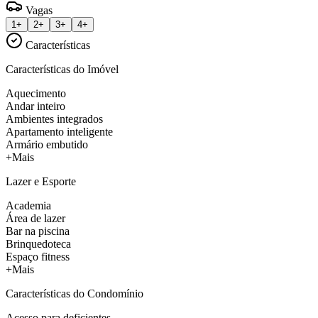
Vagas
1+
2+
3+
4+
Características
Características do Imóvel
Aquecimento
Andar inteiro
Ambientes integrados
Apartamento inteligente
Armário embutido
+Mais
Lazer e Esporte
Academia
Área de lazer
Bar na piscina
Brinquedoteca
Espaço fitness
+Mais
Características do Condomínio
Acesso para deficientes