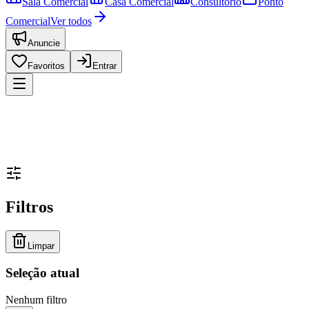
Sala Comercial
Casa Comercial
Consultório
Ponto
Comercial
Ver todos
Anuncie
Favoritos
Entrar
Filtros
Limpar
Seleção atual
Nenhum filtro