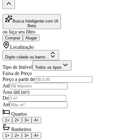
Busca Inteligente com IA
Beta
ou faça seu filtro
Comprar
Alugar
Localização
Digite cidade ou bairro...
Tipo de Imóvel
Todos os tipos
Faixa de Preço
Preço a partir de
Até
Área útil (m²)
De
Até
Quartos
1+
2+
3+
4+
Banheiros
1+
2+
3+
4+