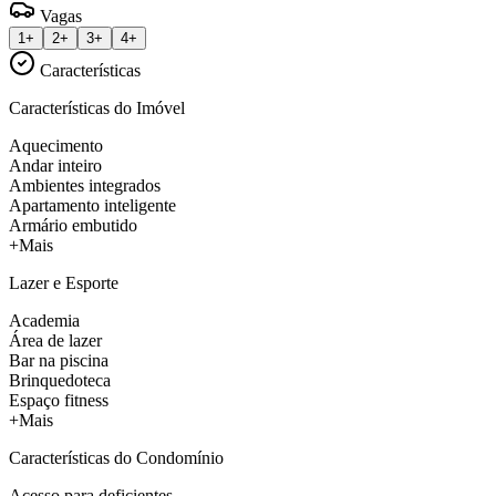
Vagas
1+
2+
3+
4+
Características
Características do Imóvel
Aquecimento
Andar inteiro
Ambientes integrados
Apartamento inteligente
Armário embutido
+Mais
Lazer e Esporte
Academia
Área de lazer
Bar na piscina
Brinquedoteca
Espaço fitness
+Mais
Características do Condomínio
Acesso para deficientes