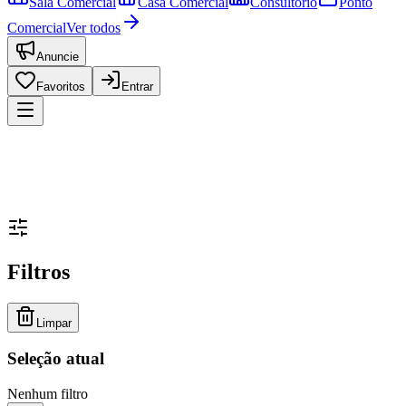
Sala Comercial
Casa Comercial
Consultório
Ponto
Comercial
Ver todos
Anuncie
Favoritos
Entrar
Filtros
Limpar
Seleção atual
Nenhum filtro